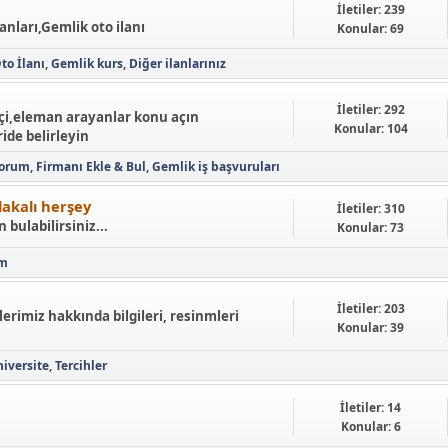
İletiler: 239
lanları,Gemlik oto ilanı
Konular: 69
to İlanı
Gemlik kurs
Diğer ilanlarınız
İletiler: 292
işçi,eleman arayanlar konu açın
Konular: 104
ide belirleyin
yorum
Firmanı Ekle & Bul
Gemlik iş başvuruları
alakalı herşey
İletiler: 310
 bulabilirsiniz...
Konular: 73
ım
İletiler: 203
lerimiz hakkında bilgileri, resinmleri
Konular: 39
iversite
Tercihler
İletiler: 14
Konular: 6