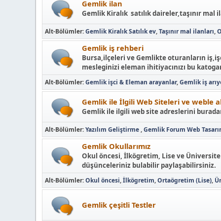
Gemlik ilan
Gemlik Kiralık satılık daireler,taşınır mal i
Alt-Bölümler
Gemlik Kiralık Satılık ev
Taşınır mal ilanları
O
Gemlik iş rehberi
Bursa,ilçeleri ve Gemlikte oturanların iş,
mesleginizi eleman ihitiyacınızı bu katogar
Alt-Bölümler
Gemlik işci & Eleman arayanlar
Gemlik iş arı
Gemlik ile İlgili Web Siteleri ve weble 
Gemlik ile ilgili web site adreslerini buradan
Alt-Bölümler
Yazılım Geliştirme
Gemlik Forum Web Tasar
Gemlik Okullarımız
Okul öncesi, İlkögretim, Lise ve Üniversite
düşünceleriniz bulabilir paylaşabilirsiniz.
Alt-Bölümler
Okul öncesi
İlkögretim
Ortaögretim (Lise)
Ün
Gemlik çeşitli Testler