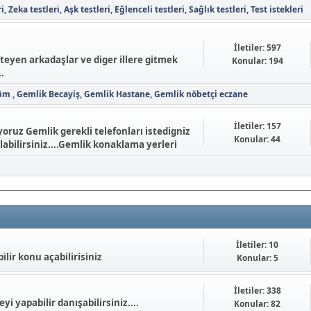
ri
Zeka testleri
Aşk testleri
Eğlenceli testleri
Sağlık testleri
Test istekleri
İletiler: 597
steyen arkadaşlar ve diger illere gitmek
Konular: 194
.
lüm
Gemlik Becayiş
Gemlik Hastane
Gemlik nöbetçi eczane
İletiler: 157
ruz Gemlik gerekli telefonları istedigniz
Konular: 44
labilirsiniz....Gemlik konaklama yerleri
İletiler: 10
lir konu açabilirisiniz
Konular: 5
İletiler: 338
i yapabilir danışabilirsiniz....
Konular: 82