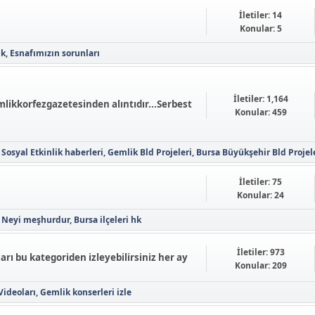
İletiler: 14
Konular: 5
ik
Esnafımızın sorunları
İletiler: 1,164
kkorfezgazetesinden alıntıdır...Serbest
Konular: 459
Sosyal Etkinlik haberleri
Gemlik Bld Projeleri
Bursa Büyükşehir Bld Projel
İletiler: 75
Konular: 24
 Neyi meşhurdur
Bursa ilçeleri hk
İletiler: 973
rı bu kategoriden izleyebilirsiniz her ay
Konular: 209
Videoları
Gemlik konserleri izle