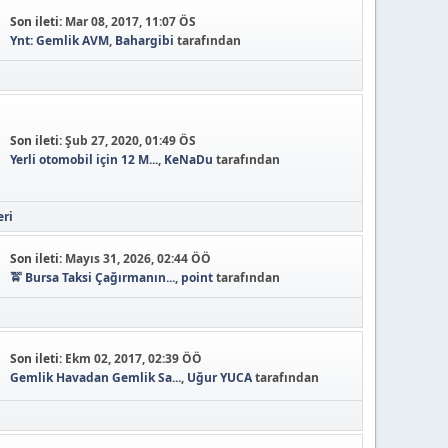
Son ileti:
Mar 08, 2017, 11:07 ÖS
Ynt: Gemlik AVM
,
Bahargibi
tarafından
Son ileti:
Şub 27, 2020, 01:49 ÖS
Yerli otomobil için 12 M...
,
KeNaDu
tarafından
eri
Son ileti:
Mayıs 31, 2026, 02:44 ÖÖ
🚖 Bursa Taksi Çağırmanın...
,
point
tarafından
Son ileti:
Ekm 02, 2017, 02:39 ÖÖ
Gemlik Havadan Gemlik Sa...
,
Uğur YUCA
tarafından