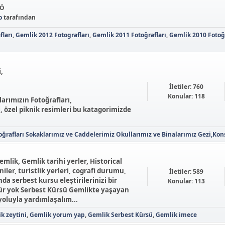
ÖÖ
o
tarafından
fları
Gemlik 2012 Fotografları
Gemlik 2011 Fotoğrafları
Gemlik 2010 Fotoğr
,
İletiler: 760
Konular: 118
arımızın Fotoğrafları,
i, özel piknik resimleri bu katagorimizde
ğrafları
Sokaklarımız ve Caddelerimiz
Okullarımız ve Binalarımız
Gezi,Kons
emlik, Gemlik tarihi yerler, Historical
niler, turistlik yerleri, cografi durumu,
İletiler: 589
 serbest kursu eleştirilerinizi bir
Konular: 113
für yok Serbest Kürsü Gemlikte yaşayan
yoluyla yardımlaşalım...
k zeytini
Gemlik yorum yap
Gemlik Serbest Kürsü
Gemlik imece