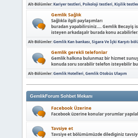
Alt-Bölümler
Kariyer testleri
Psikoloji testleri
Kişilik testle
Gemlik Sağlık
Sağlıkla ilgili paylaşımları
buradan yapabilirsiniz.... Gemlik Becayiş i
isteyen arkadaşalr burada konu acabilirler.
Alt-Bölümler
Gemlik Kan bankası
Sigara Ve İçki Karşıtı bö
Gemlik gerekli telefonlar
Gemlik halkına bulunmaz bir hizmet sunuyo
konuda soru sorabilir telefon isteyebilir bu
Alt-Bölümler
Gemlik Hotelleri
Gemlik Otobüs Ulaşım
GemlikForum Sohbet Mekanı
Facebook Üzerine
Facebook üzerine konular yorumlar yapılabi
Tavsiye et
Tavsiye et bölümümüzde dilediginiz tavsiyey