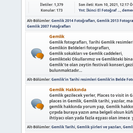
İletiler: 1,379
Son ileti:
Ksm 10, 2021, 12:17 
Konular: 173
Ynt: İkinci El Fotoğraf ...
,
deme
Alt-Bölümler
Gemlik 2014 Fotoğrafları
Gemlik 2013 Fotogra
Gemlik 2007 Fotoğrafları
Gemlik
Gemlik fotografları, Tarihi Gemlik resimleri
Gemlikin Beldeleri fotografları,
Gemlik sokakları ve Gemlik caddeleri,
Gemlikteki Okullarımız ve Gemlikteki binal
Gemlik'te olan zeytin festivali konseri,gez
bulunmaktadır...
Alt-Bölümler
Gemlik'in Tarihi resimleri
Gemlik'in Belde Foto
Gemlik Hakkında
Gemlik gezilecek yerler, Places to visit in G
places in Gemlik, Gemlik tarihi, yazılar, ma
gemlik hakkında yorum yap, Gemlik hakkında
çırpıda buraya yazın ama belgeli olsun kü
ihtiyacı olan yada fazla eşyası olan imece 
Alt-Bölümler
Gemlik Tarihi
Gemlik şiirleri ve yazıları
Gemli