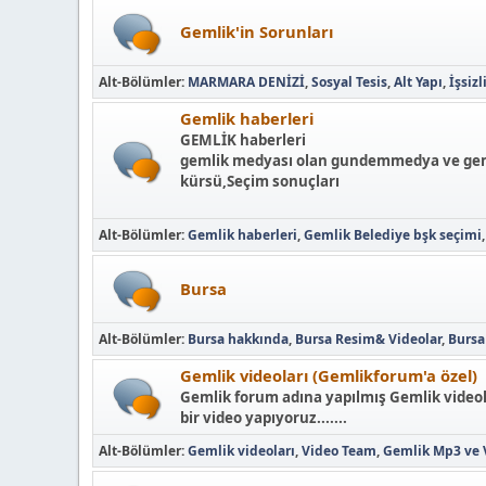
Gemlik'in Sorunları
Alt-Bölümler
MARMARA DENİZİ
Sosyal Tesis
Alt Yapı
İşsizl
Gemlik haberleri
GEMLİK haberleri
gemlik medyası olan gundemmedya ve gemli
kürsü,Seçim sonuçları
Alt-Bölümler
Gemlik haberleri
Gemlik Belediye bşk seçimi
Bursa
Alt-Bölümler
Bursa hakkında
Bursa Resim& Videolar
Bursa
Gemlik videoları (Gemlikforum'a özel)
Gemlik forum adına yapılmış Gemlik videola
bir video yapıyoruz.......
Alt-Bölümler
Gemlik videoları
Video Team
Gemlik Mp3 ve 