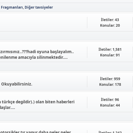
n Fragmanları
Diğer tavsiyeler
İletiler: 43
Konular: 20
İletiler: 1,581
zırmısınız..???hadi oyuna başlayalım..
Konular: 91
nilenme amacıyla silinmektedir....
İletiler: 959
. Okuyabilirsiniz.
Konular: 178
İletiler: 96
rkçe degildir).) olan biten haberleri
Konular: 44
şlar....
otorsikler tır vapur daha neler neler
İletiler: 1,242