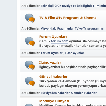
Alt-Bölümler
Teknoloji ürün tevsiye et
İzlediginiz Filmleri
TV & Film &Tv Programı & Sinema
Alt-Bölümler
Vizyondaki Fragmanlar
TV ve Tv programları
Forum Oyunları
Gemlik
forum.com
oyunları ile coşmaya ha
Buraya atılan mesajlar konular zamanla ye
Alt-Bölümler
Forum Oyunları
Flash oyunlar
İlginç yazılar
ilginç yazıları bu başlık altında paylaşabilir
Güncel haberler
Türkiyeden ve Alemden (Dünyadan (Dünya tü
burada paylaşın okuyun yorumyapın arkada
Alt-Bölümler
Türkiyeden haberler
Alemden Haberler
Modifiye Dünyası
Modifiye dünyası bu başlık altında araba m