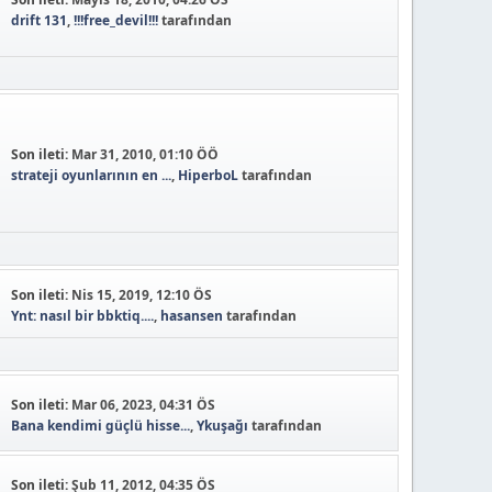
drift 131
,
!!!free_devil!!!
tarafından
Son ileti:
Mar 31, 2010, 01:10 ÖÖ
strateji oyunlarının en ...
,
HiperboL
tarafından
Son ileti:
Nis 15, 2019, 12:10 ÖS
Ynt: nasıl bir bbktiq....
,
hasansen
tarafından
Son ileti:
Mar 06, 2023, 04:31 ÖS
Bana kendimi güçlü hisse...
,
Ykuşağı
tarafından
Son ileti:
Şub 11, 2012, 04:35 ÖS