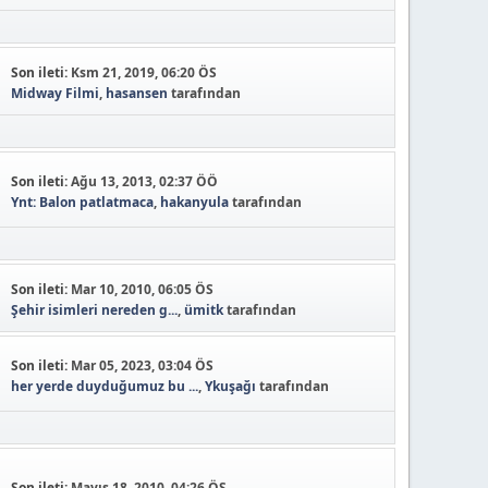
Son ileti:
Ksm 21, 2019, 06:20 ÖS
Midway Filmi
,
hasansen
tarafından
Son ileti:
Ağu 13, 2013, 02:37 ÖÖ
Ynt: Balon patlatmaca
,
hakanyula
tarafından
Son ileti:
Mar 10, 2010, 06:05 ÖS
Şehir isimleri nereden g...
,
ümitk
tarafından
Son ileti:
Mar 05, 2023, 03:04 ÖS
her yerde duyduğumuz bu ...
,
Ykuşağı
tarafından
Son ileti:
Mayıs 18, 2010, 04:26 ÖS